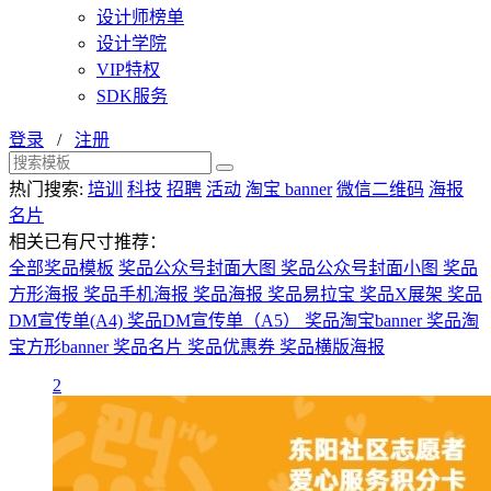
设计师榜单
设计学院
VIP特权
SDK服务
登录
/
注册
热门搜索:
培训
科技
招聘
活动
淘宝 banner
微信二维码
海报
名片
相关已有尺寸推荐：
全部奖品模板
奖品公众号封面大图
奖品公众号封面小图
奖品
方形海报
奖品手机海报
奖品海报
奖品易拉宝
奖品X展架
奖品
DM宣传单(A4)
奖品DM宣传单（A5）
奖品淘宝banner
奖品淘
宝方形banner
奖品名片
奖品优惠券
奖品横版海报
2