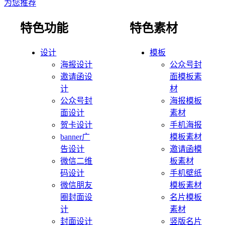
为您推荐
特色功能
特色素材
设计
模板
海报设计
公众号封
邀请函设
面模板素
计
材
公众号封
海报模板
面设计
素材
贺卡设计
手机海报
banner广
模板素材
告设计
邀请函模
微信二维
板素材
码设计
手机壁纸
微信朋友
模板素材
圈封面设
名片模板
计
素材
封面设计
竖版名片