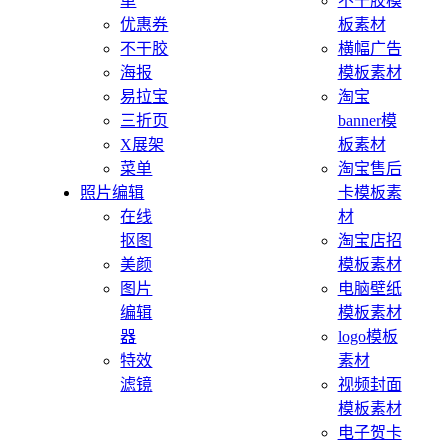
单
不干胶模
优惠券
板素材
不干胶
横幅广告
海报
模板素材
易拉宝
淘宝
三折页
banner模
X展架
板素材
菜单
淘宝售后
照片编辑
卡模板素
在线
材
抠图
淘宝店招
美颜
模板素材
图片
电脑壁纸
编辑
模板素材
器
logo模板
特效
素材
滤镜
视频封面
模板素材
电子贺卡