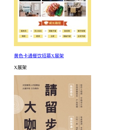
黄色卡通餐饮招募X展架
X展架