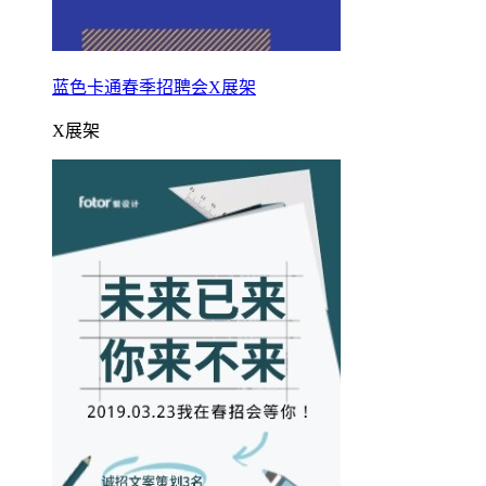
蓝色卡通春季招聘会X展架
X展架