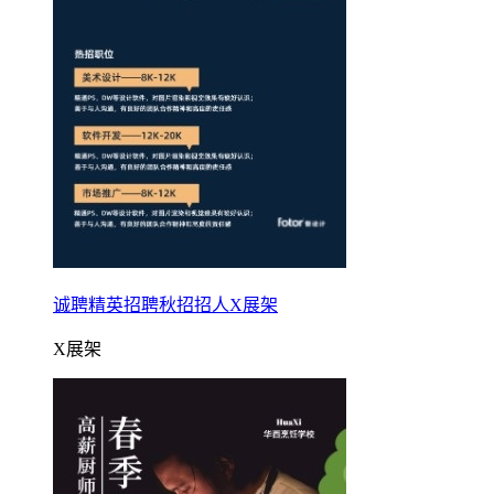
诚聘精英招聘秋招招人X展架
X展架