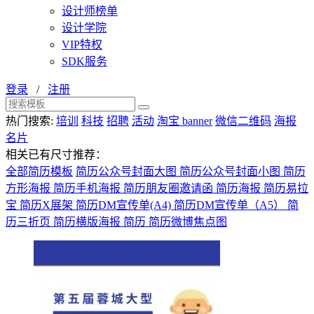
设计师榜单
设计学院
VIP特权
SDK服务
登录
/
注册
热门搜索:
培训
科技
招聘
活动
淘宝 banner
微信二维码
海报
名片
相关已有尺寸推荐：
全部简历模板
简历公众号封面大图
简历公众号封面小图
简历
方形海报
简历手机海报
简历朋友圈邀请函
简历海报
简历易拉
宝
简历X展架
简历DM宣传单(A4)
简历DM宣传单（A5）
简
历三折页
简历横版海报
简历
简历微博焦点图