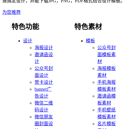
速搞定设计，并能下载JPG，PNG，PDF格式
结合
设计模板。
为您推荐
特色功能
特色素材
设计
模板
海报设计
公众号封
邀请函设
面模板素
计
材
公众号封
海报模板
面设计
素材
贺卡设计
手机海报
banner广
模板素材
告设计
邀请函模
微信二维
板素材
码设计
手机壁纸
微信朋友
模板素材
圈封面设
名片模板