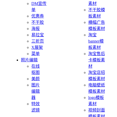
DM宣传
素材
单
不干胶模
优惠券
板素材
不干胶
横幅广告
海报
模板素材
易拉宝
淘宝
三折页
banner模
X展架
板素材
菜单
淘宝售后
照片编辑
卡模板素
在线
材
抠图
淘宝店招
美颜
模板素材
图片
电脑壁纸
编辑
模板素材
器
logo模板
特效
素材
滤镜
视频封面
模板素材