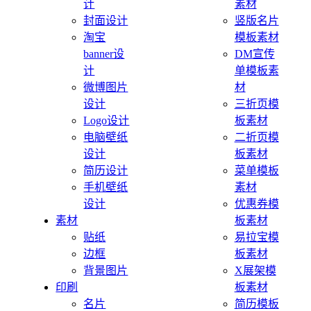
计
素材
封面设计
竖版名片
淘宝
模板素材
banner设
DM宣传
计
单模板素
微博图片
材
设计
三折页模
Logo设计
板素材
电脑壁纸
二折页模
设计
板素材
简历设计
菜单模板
手机壁纸
素材
设计
优惠券模
素材
板素材
贴纸
易拉宝模
边框
板素材
背景图片
X展架模
印刷
板素材
名片
简历模板