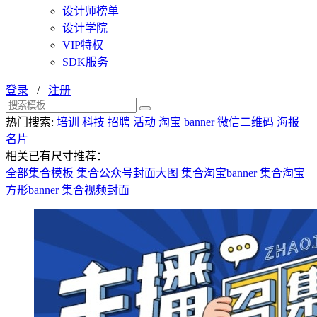
设计师榜单
设计学院
VIP特权
SDK服务
登录
/
注册
热门搜索:
培训
科技
招聘
活动
淘宝 banner
微信二维码
海报
名片
相关已有尺寸推荐：
全部集合模板
集合公众号封面大图
集合淘宝banner
集合淘宝
方形banner
集合视频封面