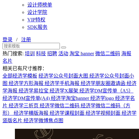
设计师榜单
设计学院
VIP特权
SDK服务
登录
/
注册
热门搜索:
培训
科技
招聘
活动
淘宝 banner
微信二维码
海报
名片
相关已有尺寸推荐：
全部经济学模板
经济学公众号封面大图
经济学公众号封面小
图
经济学方形海报
经济学手机海报
经济学朋友圈邀请函
经济
学海报
经济学易拉宝
经济学X展架
经济学DM宣传单（A5）
经济学DM宣传单(A4)
经济学淘宝banner
经济学logo
经济学名
片
经济学三折页
经济学微信二维码
经济学微信二维码（方
形）
经济学横版海报
经济学课程封面
经济学视频封面
经济学
竖版名片
经济学微博焦点图