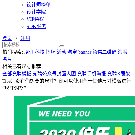
设计师榜单
设计学院
VIP特权
SDK服务
登录
/
注册
热门搜索:
培训
科技
招聘
活动
淘宝 banner
微信二维码
海报
名片
相关已有尺寸推荐：
全部竞聘模板
竞聘公众号封面大图
竞聘手机海报
竞聘X展架
Tips：没有你想要的尺寸？你可以使用任一其他尺寸模板进行
“尺寸调整”