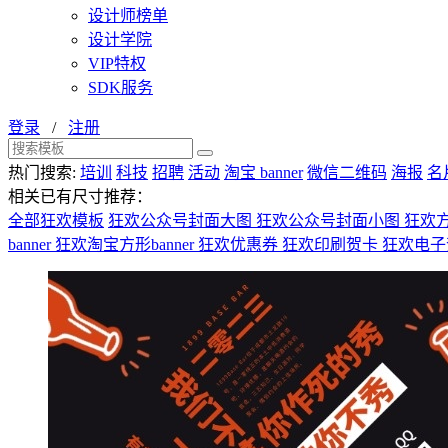
设计师榜单
设计学院
VIP特权
SDK服务
登录
/
注册
热门搜索:
培训
科技
招聘
活动
淘宝 banner
微信二维码
海报
名
相关已有尺寸推荐：
全部狂欢模板
狂欢公众号封面大图
狂欢公众号封面小图
狂欢
banner
狂欢淘宝方形banner
狂欢优惠券
狂欢印刷贺卡
狂欢电