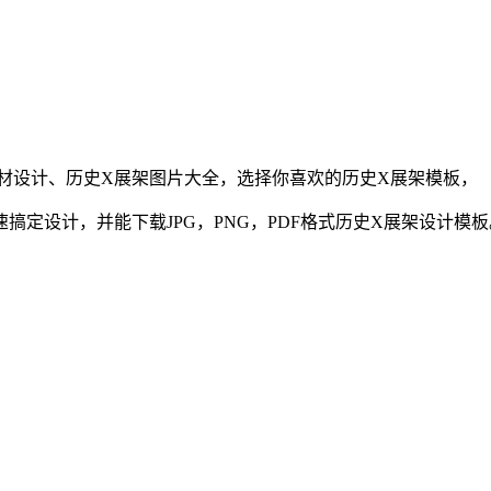
材设计、
历史
X展架
图片大全，选择你喜欢的
历史
X展架
模板，
定设计，并能下载JPG，PNG，PDF格式
历史
X展架
设计模板