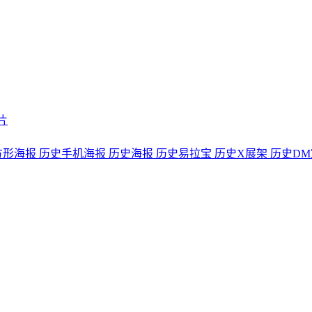
片
方形海报
历史手机海报
历史海报
历史易拉宝
历史X展架
历史DM