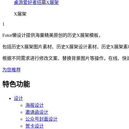
桌游爱好者招募X展架
X展架
1
Fotor懒设计提供海量精美原创的
历史
X展架
模板，
包括
历史
X展架
图片素材、
历史
X展架
设计素材、
历史
X展架
素
根据不同需求进行修改文案、替换背景图片等操作，在线、快速搞
为您推荐
特色功能
设计
海报设计
邀请函设计
公众号封面设计
贺卡设计