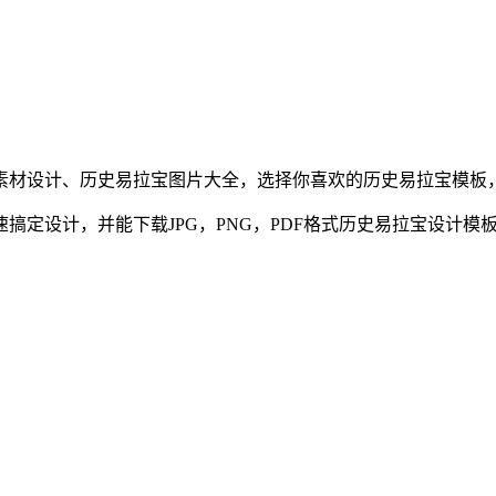
素材设计、
历史
易拉宝
图片大全，选择你喜欢的
历史
易拉宝
模板
定设计，并能下载JPG，PNG，PDF格式
历史
易拉宝
设计模