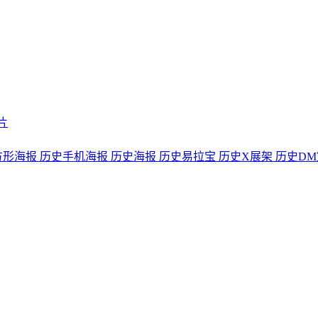
片
方形海报
历史手机海报
历史海报
历史易拉宝
历史X展架
历史DM