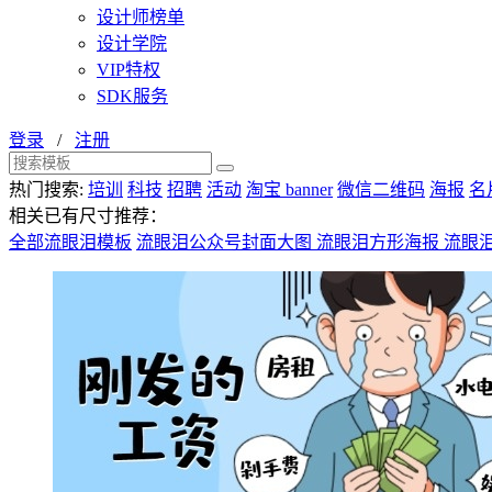
设计师榜单
设计学院
VIP特权
SDK服务
登录
/
注册
热门搜索:
培训
科技
招聘
活动
淘宝 banner
微信二维码
海报
名
相关已有尺寸推荐：
全部流眼泪模板
流眼泪公众号封面大图
流眼泪方形海报
流眼