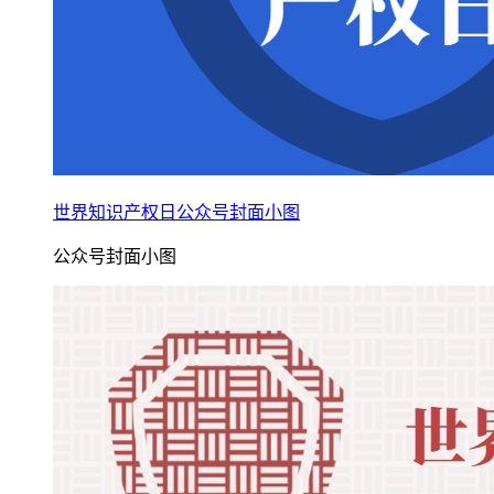
世界知识产权日公众号封面小图
公众号封面小图