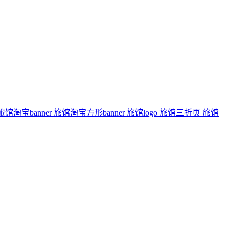
旅馆淘宝banner
旅馆淘宝方形banner
旅馆logo
旅馆三折页
旅馆