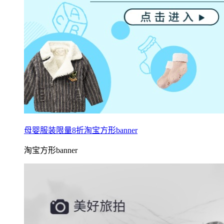
母婴服装限量8折淘宝方形banner
淘宝方形banner