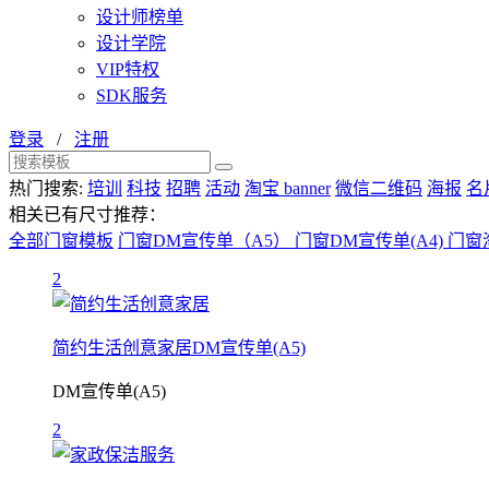
设计师榜单
设计学院
VIP特权
SDK服务
登录
/
注册
热门搜索:
培训
科技
招聘
活动
淘宝 banner
微信二维码
海报
名
相关已有尺寸推荐：
全部门窗模板
门窗DM宣传单（A5）
门窗DM宣传单(A4)
门窗淘
2
简约生活创意家居DM宣传单(A5)
DM宣传单(A5)
2