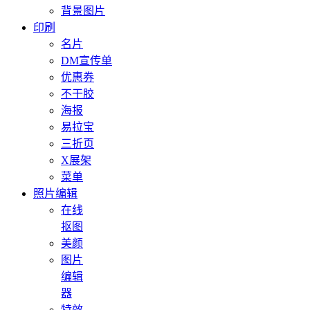
背景图片
印刷
名片
DM宣传单
优惠券
不干胶
海报
易拉宝
三折页
X展架
菜单
照片编辑
在线
抠图
美颜
图片
编辑
器
特效