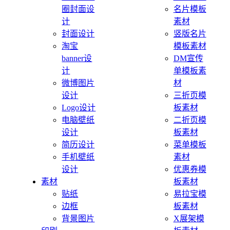
圈封面设
名片模板
计
素材
封面设计
竖版名片
淘宝
模板素材
banner设
DM宣传
计
单模板素
微博图片
材
设计
三折页模
Logo设计
板素材
电脑壁纸
二折页模
设计
板素材
简历设计
菜单模板
手机壁纸
素材
设计
优惠券模
素材
板素材
贴纸
易拉宝模
边框
板素材
背景图片
X展架模