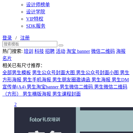
设计师榜单
设计学院
VIP特权
SDK服务
登录
/
注册
热门搜索:
培训
科技
招聘
活动
淘宝 banner
微信二维码
海报
名片
相关已有尺寸推荐：
全部男生模板
男生公众号封面大图
男生公众号封面小图
男生
方形海报
男生手机海报
男生朋友圈邀请函
男生海报
男生DM
宣传单(A4)
男生淘宝banner
男生微信二维码
男生微信二维码
（方形）
男生横版海报
男生课程封面
2