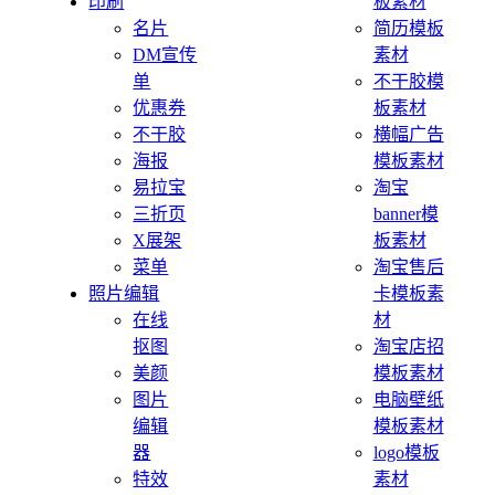
印刷
板素材
名片
简历模板
DM宣传
素材
单
不干胶模
优惠券
板素材
不干胶
横幅广告
海报
模板素材
易拉宝
淘宝
三折页
banner模
X展架
板素材
菜单
淘宝售后
照片编辑
卡模板素
在线
材
抠图
淘宝店招
美颜
模板素材
图片
电脑壁纸
编辑
模板素材
器
logo模板
特效
素材