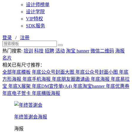
设计师榜单
设计学院
VIP特权
SDK服务
登录
/
注册
热门搜索:
培训
科技
招聘
活动
淘宝 banner
微信二维码
海报
名片
相关已有尺寸推荐：
全部年底模板
年底公众号封面大图
年底公众号封面小图
年底
方形海报
年底手机海报
年底朋友圈邀请函
年底海报
年底易拉
宝
年底X展架
年底DM宣传单(A4)
年底淘宝banner
年底优惠券
年底电子贺卡
年底横版海报
年终答谢会海报
海报