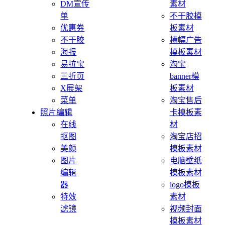
DM宣传
素材
单
不干胶模
优惠券
板素材
不干胶
横幅广告
海报
模板素材
易拉宝
淘宝
三折页
banner模
X展架
板素材
菜单
淘宝售后
照片编辑
卡模板素
在线
材
抠图
淘宝店招
美颜
模板素材
图片
电脑壁纸
编辑
模板素材
器
logo模板
特效
素材
滤镜
视频封面
模板素材