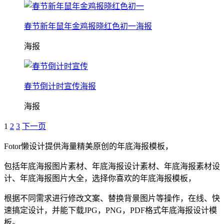
春节新年鼠年金鸡报晓红色初一海报
海报
春节倒计时宣传海报
海报
1
2
3
下一页
Fotor懒设计提供海量精美原创的
年底
海报
模板，
包括
年底
海报
图片素材、
年底
海报
设计素材、
年底
海报
素材设
计、
年底
海报
图片大全，选择你喜欢的
年底
海报
模板，
根据不同需求进行修改文案、替换背景图片等操作，在线、快
速搞定设计，并能下载JPG，PNG，PDF格式
年底
海报
设计模
板。