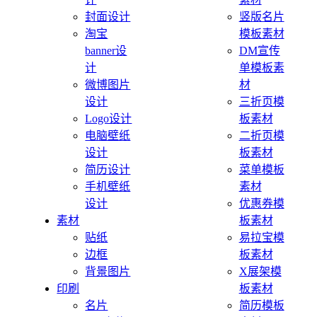
封面设计
竖版名片
淘宝
模板素材
banner设
DM宣传
计
单模板素
微博图片
材
设计
三折页模
Logo设计
板素材
电脑壁纸
二折页模
设计
板素材
简历设计
菜单模板
手机壁纸
素材
设计
优惠券模
素材
板素材
贴纸
易拉宝模
边框
板素材
背景图片
X展架模
印刷
板素材
名片
简历模板