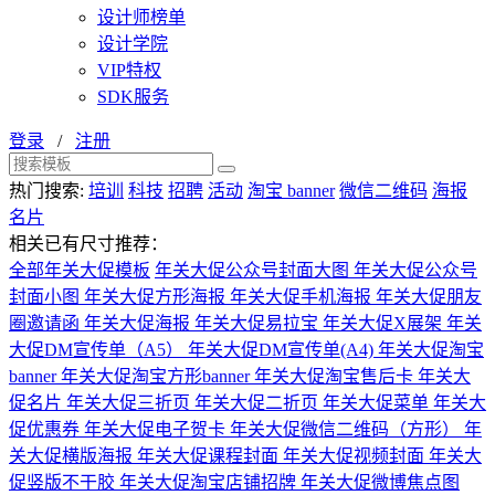
设计师榜单
设计学院
VIP特权
SDK服务
登录
/
注册
热门搜索:
培训
科技
招聘
活动
淘宝 banner
微信二维码
海报
名片
相关已有尺寸推荐：
全部年关大促模板
年关大促公众号封面大图
年关大促公众号
封面小图
年关大促方形海报
年关大促手机海报
年关大促朋友
圈邀请函
年关大促海报
年关大促易拉宝
年关大促X展架
年关
大促DM宣传单（A5）
年关大促DM宣传单(A4)
年关大促淘宝
banner
年关大促淘宝方形banner
年关大促淘宝售后卡
年关大
促名片
年关大促三折页
年关大促二折页
年关大促菜单
年关大
促优惠券
年关大促电子贺卡
年关大促微信二维码（方形）
年
关大促横版海报
年关大促课程封面
年关大促视频封面
年关大
促竖版不干胶
年关大促淘宝店铺招牌
年关大促微博焦点图