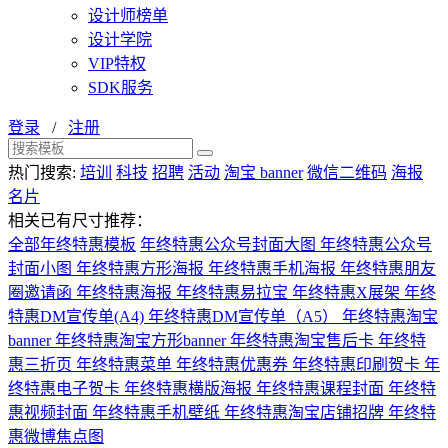
设计师榜单
设计学院
VIP特权
SDK服务
登录
/
注册
热门搜索:
培训
科技
招聘
活动
淘宝 banner
微信二维码
海报
名片
相关已有尺寸推荐：
全部年终特惠模板
年终特惠公众号封面大图
年终特惠公众号
封面小图
年终特惠方形海报
年终特惠手机海报
年终特惠朋友
圈邀请函
年终特惠海报
年终特惠易拉宝
年终特惠X展架
年终
特惠DM宣传单(A4)
年终特惠DM宣传单（A5）
年终特惠淘宝
banner
年终特惠淘宝方形banner
年终特惠淘宝售后卡
年终特
惠三折页
年终特惠菜单
年终特惠优惠券
年终特惠印刷贺卡
年
终特惠电子贺卡
年终特惠横版海报
年终特惠课程封面
年终特
惠视频封面
年终特惠手机壁纸
年终特惠淘宝店铺招牌
年终特
惠微博焦点图