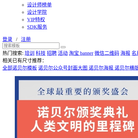
设计师榜单
设计学院
VIP特权
SDK服务
登录
/
注册
热门搜索:
培训
科技
招聘
活动
淘宝 banner
微信二维码
海报
名
相关已有尺寸推荐：
全部诺贝尔模板
诺贝尔公众号封面大图
诺贝尔海报
诺贝尔横