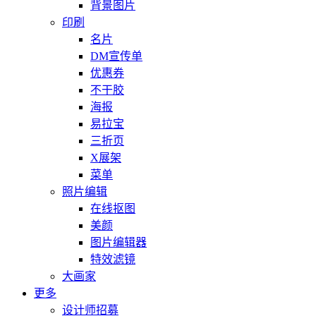
背景图片
印刷
名片
DM宣传单
优惠券
不干胶
海报
易拉宝
三折页
X展架
菜单
照片编辑
在线抠图
美颜
图片编辑器
特效滤镜
大画家
更多
设计师招募