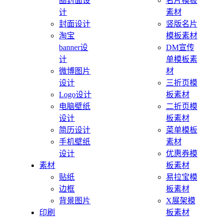
圈封面设
名片模板
计
素材
封面设计
竖版名片
淘宝
模板素材
banner设
DM宣传
计
单模板素
微博图片
材
设计
三折页模
Logo设计
板素材
电脑壁纸
二折页模
设计
板素材
简历设计
菜单模板
手机壁纸
素材
设计
优惠券模
素材
板素材
贴纸
易拉宝模
边框
板素材
背景图片
X展架模
印刷
板素材