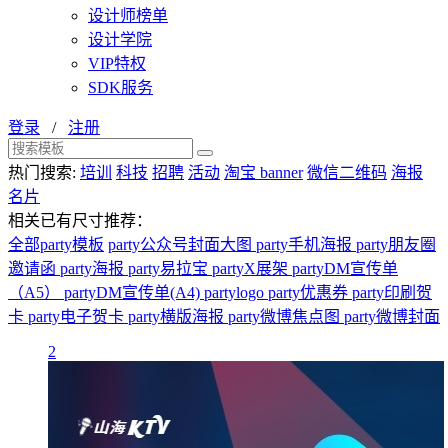
设计师榜单
设计学院
VIP特权
SDK服务
登录
/
注册
热门搜索:
培训
科技
招聘
活动
淘宝 banner
微信二维码
海报
名片
相关已有尺寸推荐：
全部party模板
party公众号封面大图
party手机海报
party朋友圈
邀请函
party海报
party易拉宝
partyX展架
partyDM宣传单
（A5）
partyDM宣传单(A4)
partylogo
party优惠券
party印刷贺
卡
party电子贺卡
party横版海报
party微博焦点图
party微博封面
2