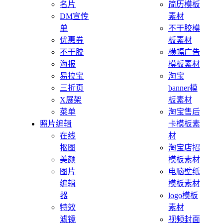
名片
简历模板
DM宣传
素材
单
不干胶模
优惠券
板素材
不干胶
横幅广告
海报
模板素材
易拉宝
淘宝
三折页
banner模
X展架
板素材
菜单
淘宝售后
照片编辑
卡模板素
在线
材
抠图
淘宝店招
美颜
模板素材
图片
电脑壁纸
编辑
模板素材
器
logo模板
特效
素材
滤镜
视频封面