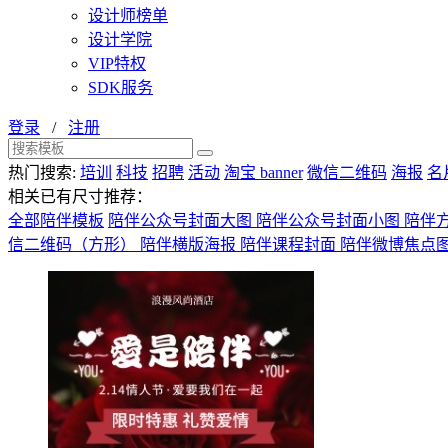
设计师榜单
设计学院
VIP特权
SDK服务
登录
/
注册
热门搜索:
培训
科技
招聘
活动
淘宝 banner
微信二维码
海报
名
相关已有尺寸推荐：
全部陪伴模板
陪伴公众号封面大图
陪伴公众号封面小图
陪伴
信二维码（方形）
陪伴横版海报
陪伴课程封面
陪伴微博焦点