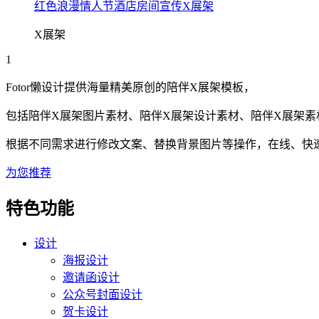
红色浪漫情人节酒店房间宣传X展架
X展架
1
Fotor懒设计提供海量精美原创的
陪伴
X展架
模板，
包括
陪伴
X展架
图片素材、
陪伴
X展架
设计素材、
陪伴
X展架
素
根据不同需求进行修改文案、替换背景图片等操作，在线、快速搞
为您推荐
特色功能
设计
海报设计
邀请函设计
公众号封面设计
贺卡设计