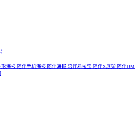
片
方形海报
陪伴手机海报
陪伴海报
陪伴易拉宝
陪伴X展架
陪伴DM
图