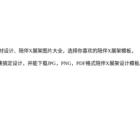
材设计、
陪伴
X展架
图片大全，选择你喜欢的
陪伴
X展架
模板，
定设计，并能下载JPG，PNG，PDF格式
陪伴
X展架
设计模板