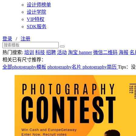
设计师榜单
设计学院
VIP特权
SDK服务
登录
/
注册
热门搜索:
培训
科技
招聘
活动
淘宝 banner
微信二维码
海报
名
相关已有尺寸推荐：
全部photography模板
photography名片
photography简历
Tips