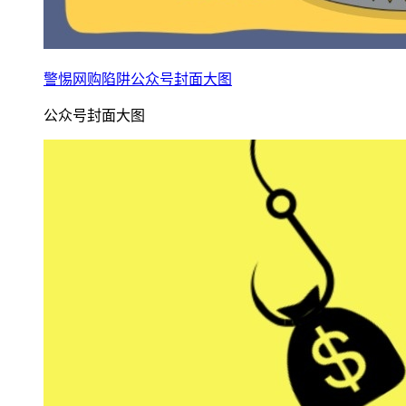
警惕网购陷阱公众号封面大图
公众号封面大图