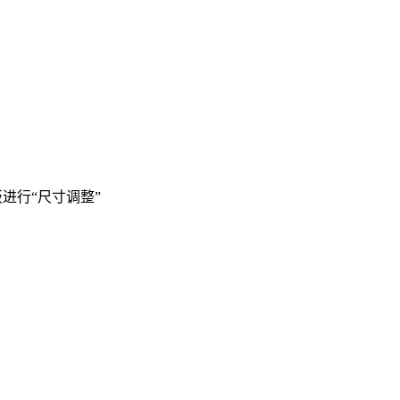
进行“尺寸调整”