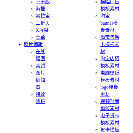
不干胶
横幅广告
海报
模板素材
易拉宝
淘宝
三折页
banner模
X展架
板素材
菜单
淘宝售后
照片编辑
卡模板素
在线
材
抠图
淘宝店招
美颜
模板素材
图片
电脑壁纸
编辑
模板素材
器
logo模板
特效
素材
滤镜
视频封面
模板素材
电子贺卡
模板素材
贺卡模板