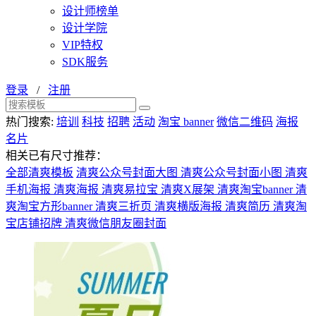
设计师榜单
设计学院
VIP特权
SDK服务
登录
/
注册
热门搜索:
培训
科技
招聘
活动
淘宝 banner
微信二维码
海报
名片
相关已有尺寸推荐：
全部清爽模板
清爽公众号封面大图
清爽公众号封面小图
清爽
手机海报
清爽海报
清爽易拉宝
清爽X展架
清爽淘宝banner
清
爽淘宝方形banner
清爽三折页
清爽横版海报
清爽简历
清爽淘
宝店铺招牌
清爽微信朋友圈封面