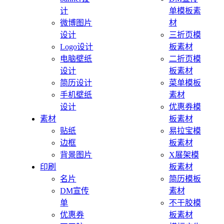
计
单模板素
微博图片
材
设计
三折页模
Logo设计
板素材
电脑壁纸
二折页模
设计
板素材
简历设计
菜单模板
手机壁纸
素材
设计
优惠券模
素材
板素材
贴纸
易拉宝模
边框
板素材
背景图片
X展架模
印刷
板素材
名片
简历模板
DM宣传
素材
单
不干胶模
优惠券
板素材