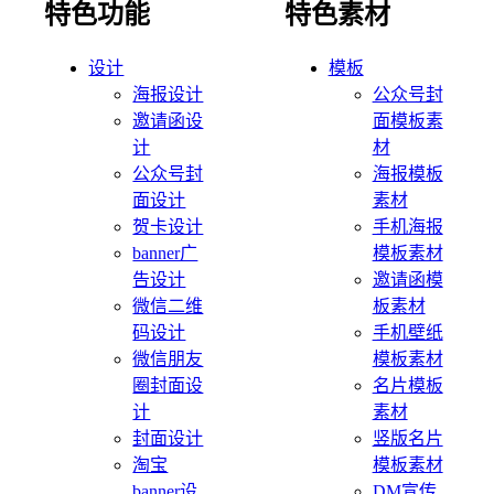
特色功能
特色素材
设计
模板
海报设计
公众号封
邀请函设
面模板素
计
材
公众号封
海报模板
面设计
素材
贺卡设计
手机海报
banner广
模板素材
告设计
邀请函模
微信二维
板素材
码设计
手机壁纸
微信朋友
模板素材
圈封面设
名片模板
计
素材
封面设计
竖版名片
淘宝
模板素材
banner设
DM宣传