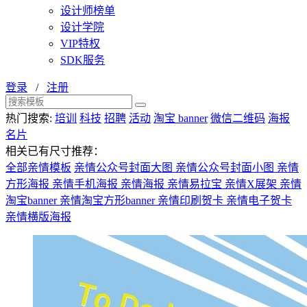
设计师榜单
设计学院
VIP特权
SDK服务
登录
/
注册
热门搜索:
培训
科技
招聘
活动
淘宝 banner
微信二维码
海报
名片
相关已有尺寸推荐：
全部亲情模板
亲情公众号封面大图
亲情公众号封面小图
亲情
方形海报
亲情手机海报
亲情海报
亲情易拉宝
亲情X展架
亲情
淘宝banner
亲情淘宝方形banner
亲情印刷贺卡
亲情电子贺卡
亲情横版海报