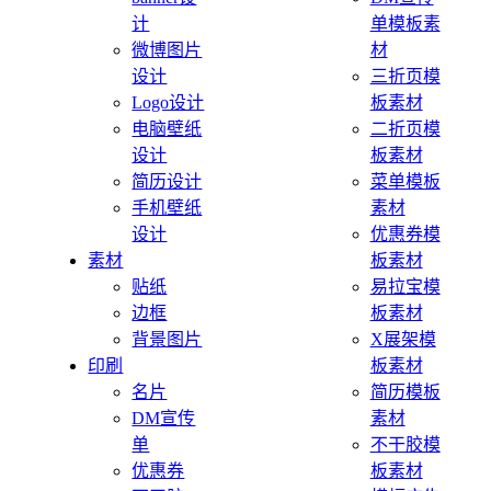
计
单模板素
微博图片
材
设计
三折页模
Logo设计
板素材
电脑壁纸
二折页模
设计
板素材
简历设计
菜单模板
手机壁纸
素材
设计
优惠券模
素材
板素材
贴纸
易拉宝模
边框
板素材
背景图片
X展架模
印刷
板素材
名片
简历模板
DM宣传
素材
单
不干胶模
优惠券
板素材