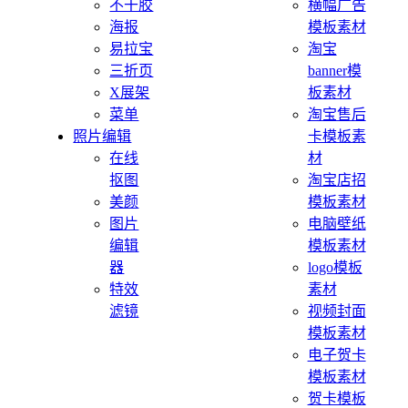
不干胶
横幅广告
海报
模板素材
易拉宝
淘宝
三折页
banner模
X展架
板素材
菜单
淘宝售后
照片编辑
卡模板素
在线
材
抠图
淘宝店招
美颜
模板素材
图片
电脑壁纸
编辑
模板素材
器
logo模板
特效
素材
滤镜
视频封面
模板素材
电子贺卡
模板素材
贺卡模板