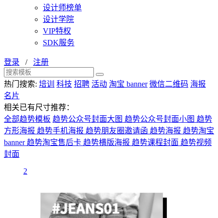
设计师榜单
设计学院
VIP特权
SDK服务
登录
/
注册
热门搜索:
培训
科技
招聘
活动
淘宝 banner
微信二维码
海报
名片
相关已有尺寸推荐：
全部趋势模板
趋势公众号封面大图
趋势公众号封面小图
趋势
方形海报
趋势手机海报
趋势朋友圈邀请函
趋势海报
趋势淘宝
banner
趋势淘宝售后卡
趋势横版海报
趋势课程封面
趋势视频
封面
2