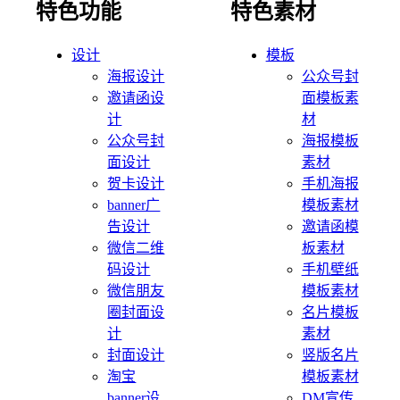
特色功能
特色素材
设计
模板
海报设计
公众号封
邀请函设
面模板素
计
材
公众号封
海报模板
面设计
素材
贺卡设计
手机海报
banner广
模板素材
告设计
邀请函模
微信二维
板素材
码设计
手机壁纸
微信朋友
模板素材
圈封面设
名片模板
计
素材
封面设计
竖版名片
淘宝
模板素材
banner设
DM宣传