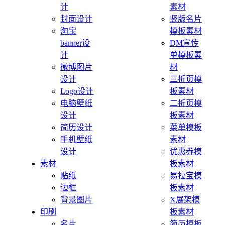
计
素材
封面设计
竖版名片
淘宝
模板素材
banner设
DM宣传
计
单模板素
微博图片
材
设计
三折页模
Logo设计
板素材
电脑壁纸
二折页模
设计
板素材
简历设计
菜单模板
手机壁纸
素材
设计
优惠券模
素材
板素材
贴纸
易拉宝模
边框
板素材
背景图片
X展架模
印刷
板素材
名片
简历模板