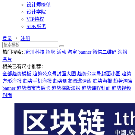
设计师榜单
设计学院
VIP特权
SDK服务
登录
/
注册
热门搜索:
培训
科技
招聘
活动
淘宝 banner
微信二维码
海报
名片
相关已有尺寸推荐：
全部趋势模板
趋势公众号封面大图
趋势公众号封面小图
趋势
方形海报
趋势手机海报
趋势朋友圈邀请函
趋势海报
趋势淘宝
banner
趋势淘宝售后卡
趋势横版海报
趋势课程封面
趋势视频
封面