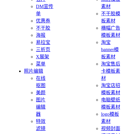
DM宣传
素材
单
不干胶模
优惠券
板素材
不干胶
横幅广告
海报
模板素材
易拉宝
淘宝
三折页
banner模
X展架
板素材
菜单
淘宝售后
照片编辑
卡模板素
在线
材
抠图
淘宝店招
美颜
模板素材
图片
电脑壁纸
编辑
模板素材
器
logo模板
特效
素材
滤镜
视频封面