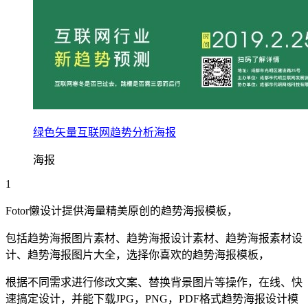
绿色矢量互联网趋势分析海报
海报
1
Fotor懒设计提供海量精美原创的
趋势
海报
模板，
包括
趋势
海报
图片素材、
趋势
海报
设计素材、
趋势
海报
素材设
计、
趋势
海报
图片大全，选择你喜欢的
趋势
海报
模板，
根据不同需求进行修改文案、替换背景图片等操作，在线、快
速搞定设计，并能下载JPG，PNG，PDF格式
趋势
海报
设计模