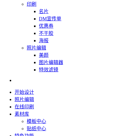
印刷
名片
DM宣传单
优惠券
不干胶
海报
照片编辑
美颜
图片编辑器
特效滤镜
开始设计
照片编辑
在线印刷
素材库
模板中心
贴纸中心
特色功能