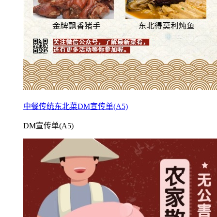
中餐传统东北菜DM宣传单(A5)
DM宣传单(A5)