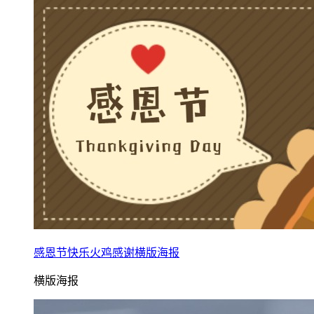
感恩节快乐火鸡感谢横版海报
横版海报