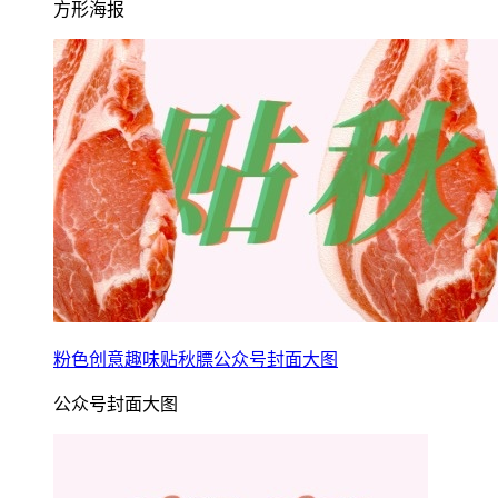
方形海报
粉色创意趣味贴秋膘公众号封面大图
公众号封面大图