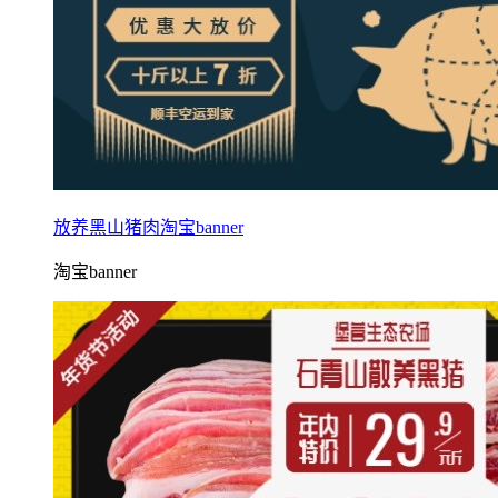
放养黑山猪肉淘宝banner
淘宝banner