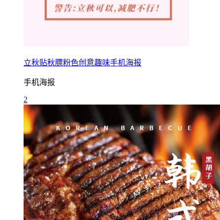
立秋贴秋膘粉色创意趣味手机海报
手机海报
2