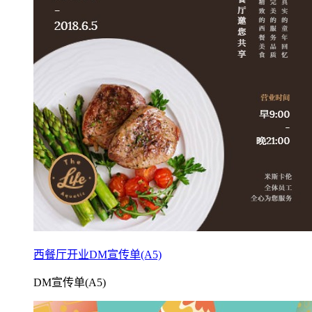
西餐厅开业DM宣传单(A5)
DM宣传单(A5)