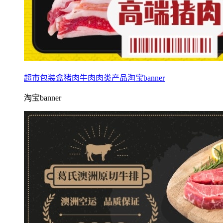
超市包装盒猪肉牛肉肉类产品淘宝banner
淘宝banner