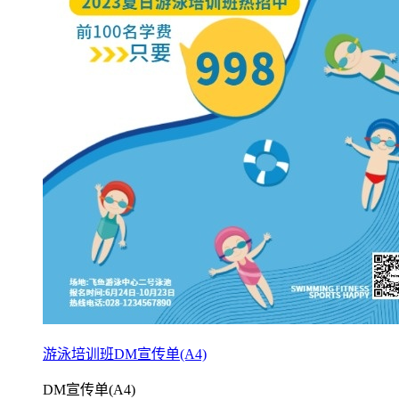
游泳培训班DM宣传单(A4)
DM宣传单(A4)