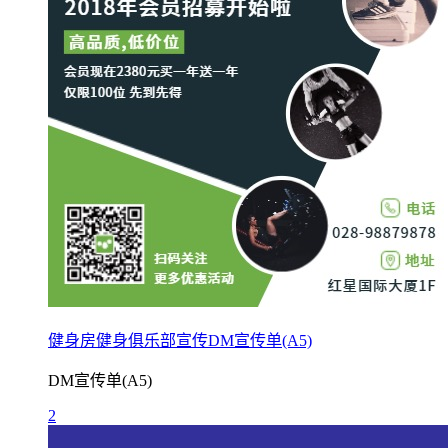
健身房健身俱乐部宣传DM宣传单(A5)
DM宣传单(A5)
2