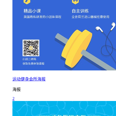
运动健身会所海报
海报
2