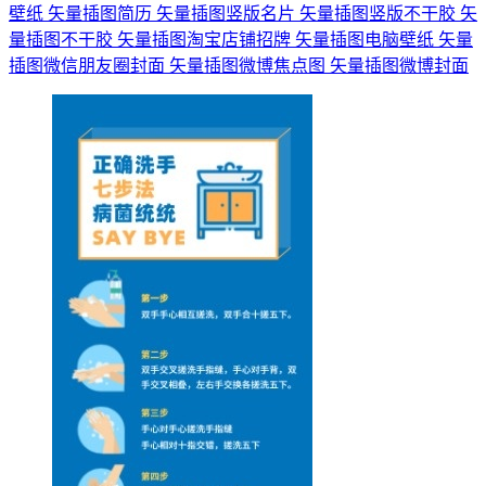
壁纸
矢量插图简历
矢量插图竖版名片
矢量插图竖版不干胶
矢
量插图不干胶
矢量插图淘宝店铺招牌
矢量插图电脑壁纸
矢量
插图微信朋友圈封面
矢量插图微博焦点图
矢量插图微博封面