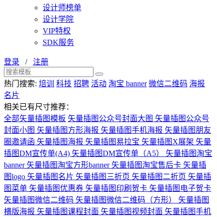
设计师榜单
设计学院
VIP特权
SDK服务
登录
/
注册
热门搜索:
培训
科技
招聘
活动
淘宝 banner
微信二维码
海报
名片
相关已有尺寸推荐：
全部矢量插图模板
矢量插图公众号封面大图
矢量插图公众号
封面小图
矢量插图方形海报
矢量插图手机海报
矢量插图朋友
圈邀请函
矢量插图海报
矢量插图易拉宝
矢量插图X展架
矢量
插图DM宣传单(A4)
矢量插图DM宣传单（A5）
矢量插图淘宝
banner
矢量插图淘宝方形banner
矢量插图淘宝售后卡
矢量插
图logo
矢量插图名片
矢量插图三折页
矢量插图二折页
矢量插
图菜单
矢量插图优惠券
矢量插图印刷贺卡
矢量插图电子贺卡
矢量插图微信二维码
矢量插图微信二维码（方形）
矢量插图
横版海报
矢量插图课程封面
矢量插图视频封面
矢量插图手机