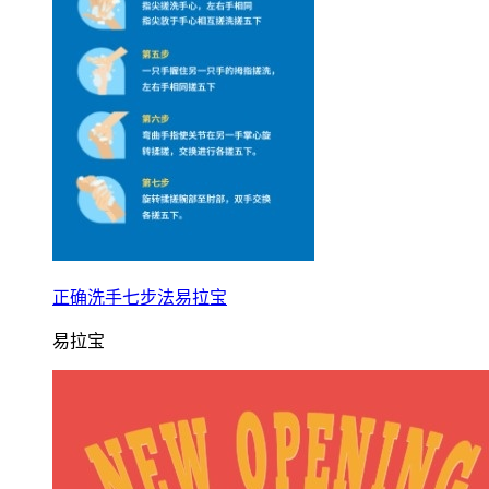
正确洗手七步法易拉宝
易拉宝