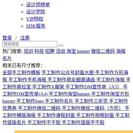
设计师榜单
设计学院
VIP特权
SDK服务
登录
/
注册
热门搜索:
培训
科技
招聘
活动
淘宝 banner
微信二维码
海报
名片
相关已有尺寸推荐：
全部手工制作模板
手工制作公众号封面大图
手工制作方形海
报
手工制作手机海报
手工制作朋友圈邀请函
手工制作海报
手
工制作易拉宝
手工制作X展架
手工制作DM宣传单（A5）
手
工制作DM宣传单(A4)
手工制作淘宝banner
手工制作淘宝方形
banner
手工制作logo
手工制作名片
手工制作三折页
手工制作
优惠券
手工制作微信二维码
手工制作微信二维码（方形）
手
工制作横版海报
手工制作课程封面
手工制作视频封面
手工制
作竖版名片
手工制作不干胶
手工制作竖版不干胶