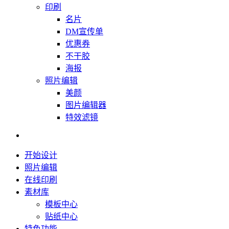
印刷
名片
DM宣传单
优惠券
不干胶
海报
照片编辑
美颜
图片编辑器
特效滤镜
开始设计
照片编辑
在线印刷
素材库
模板中心
贴纸中心
特色功能