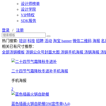
设计师榜单
设计学院
VIP特权
SDK服务
登录
/
注册
热门搜索:
培训
科技
招聘
活动
淘宝 banner
微信二维码
海报
名
相关已有尺寸推荐：
全部汤锅模板
汤锅公众号封面大图
汤锅手机海报
汤锅海报
汤
二十四节气霜降秋冬进补手机海报
手机海报
2
蓝色插画火锅自助餐DM宣传单(A4)