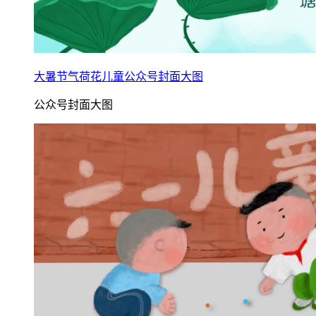
大暑节气荷花儿童公众号封面大图
公众号封面大图