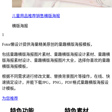
儿童用品推荐销售横版海报
横版海报
1
Fotor懒设计提供海量精美原创的
童趣
横版海报
模板，
包括
童趣
横版海报
图片素材、
童趣
横版海报
设计素材、
童趣
横
版海报
素材设计、
童趣
横版海报
图片大全，选择你喜欢的
童趣
横版海报
模板，
根据不同需求进行修改文案、替换背景图片等操作，在线、快
速搞定设计，并能下载JPG，PNG，PDF格式
童趣
横版海报
设
计模板。
为您推荐
特色功能
特色素材