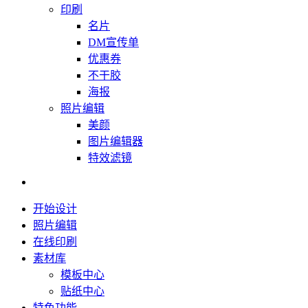
印刷
名片
DM宣传单
优惠券
不干胶
海报
照片编辑
美颜
图片编辑器
特效滤镜
开始设计
照片编辑
在线印刷
素材库
模板中心
贴纸中心
特色功能