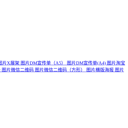
图片X展架
图片DM宣传单（A5）
图片DM宣传单(A4)
图片淘宝
卡
图片微信二维码
图片微信二维码（方形）
图片横版海报
图片