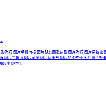
片
方形海报
图片手机海报
图片朋友圈邀请函
图片海报
图片易拉宝
折页
图片二折页
图片菜单
图片优惠券
图片印刷贺卡
图片电子贺
图片电脑壁纸