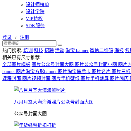
设计师榜单
设计学院
VIP特权
SDK服务
登录
/
注册
热门搜索:
培训
科技
招聘
活动
淘宝 banner
微信二维码
海报
名
相关已有尺寸推荐：
全部图片模板
图片公众号封面大图
图片公众号封面小图
图片
banner
图片淘宝方形banner
图片淘宝售后卡
图片名片
图片三
课程封面
图片视频封面
图片手机壁纸
图片手机截屏
图片简历
八月月签大海海滩照片公众号封面大图
公众号封面大图