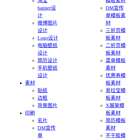
淘宝
模板素材
banner设
DM宣传
计
单模板素
微博图片
材
设计
三折页模
Logo设计
板素材
电脑壁纸
二折页模
设计
板素材
简历设计
菜单模板
手机壁纸
素材
设计
优惠券模
素材
板素材
贴纸
易拉宝模
边框
板素材
背景图片
X展架模
印刷
板素材
名片
简历模板
DM宣传
素材
单
不干胶模