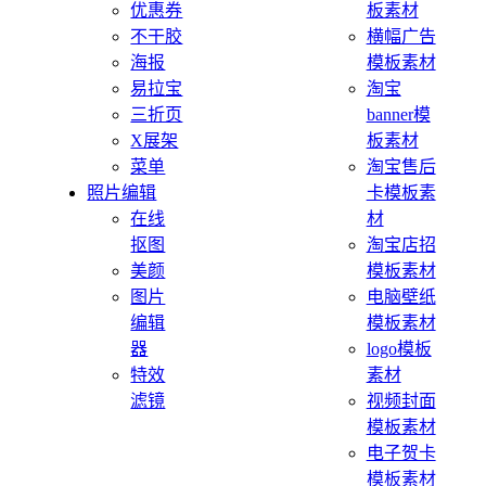
优惠券
板素材
不干胶
横幅广告
海报
模板素材
易拉宝
淘宝
三折页
banner模
X展架
板素材
菜单
淘宝售后
照片编辑
卡模板素
在线
材
抠图
淘宝店招
美颜
模板素材
图片
电脑壁纸
编辑
模板素材
器
logo模板
特效
素材
滤镜
视频封面
模板素材
电子贺卡
模板素材