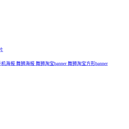
片
手机海报
舞狮海报
舞狮淘宝banner
舞狮淘宝方形banner