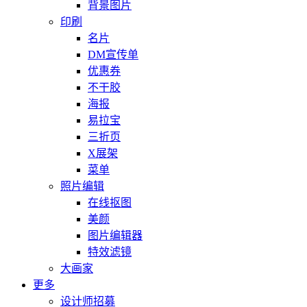
背景图片
印刷
名片
DM宣传单
优惠券
不干胶
海报
易拉宝
三折页
X展架
菜单
照片编辑
在线抠图
美颜
图片编辑器
特效滤镜
大画家
更多
设计师招募