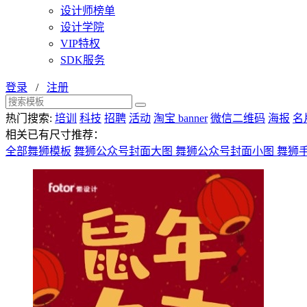
设计师榜单
设计学院
VIP特权
SDK服务
登录
/
注册
热门搜索:
培训
科技
招聘
活动
淘宝 banner
微信二维码
海报
名
相关已有尺寸推荐：
全部舞狮模板
舞狮公众号封面大图
舞狮公众号封面小图
舞狮