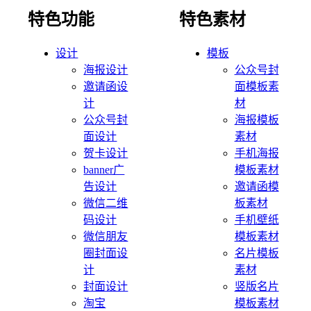
特色功能
特色素材
设计
模板
海报设计
公众号封
邀请函设
面模板素
计
材
公众号封
海报模板
面设计
素材
贺卡设计
手机海报
banner广
模板素材
告设计
邀请函模
微信二维
板素材
码设计
手机壁纸
微信朋友
模板素材
圈封面设
名片模板
计
素材
封面设计
竖版名片
淘宝
模板素材