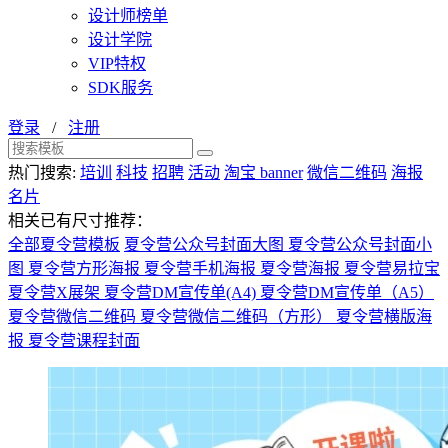
设计师榜单
设计学院
VIP特权
SDK服务
登录
/
注册
热门搜索:
培训
科技
招聘
活动
淘宝 banner
微信二维码
海报
名片
相关已有尺寸推荐：
全部夏令营模板
夏令营公众号封面大图
夏令营公众号封面小
图
夏令营方形海报
夏令营手机海报
夏令营海报
夏令营易拉宝
夏令营X展架
夏令营DM宣传单(A4)
夏令营DM宣传单（A5）
夏令营微信二维码
夏令营微信二维码（方形）
夏令营横版海
报
夏令营课程封面