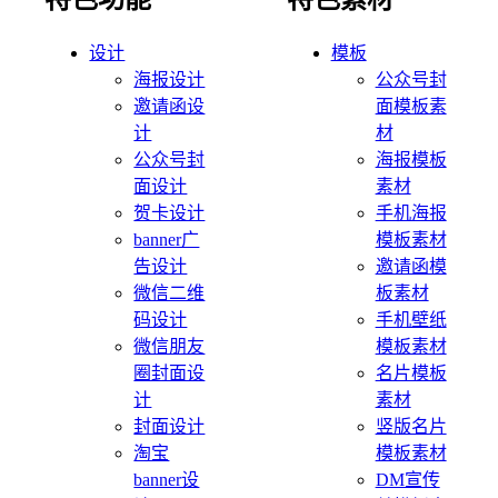
设计
模板
海报设计
公众号封
邀请函设
面模板素
计
材
公众号封
海报模板
面设计
素材
贺卡设计
手机海报
banner广
模板素材
告设计
邀请函模
微信二维
板素材
码设计
手机壁纸
微信朋友
模板素材
圈封面设
名片模板
计
素材
封面设计
竖版名片
淘宝
模板素材
banner设
DM宣传