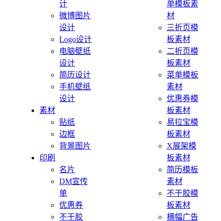
计
单模板素
微博图片
材
设计
三折页模
Logo设计
板素材
电脑壁纸
二折页模
设计
板素材
简历设计
菜单模板
手机壁纸
素材
设计
优惠券模
素材
板素材
贴纸
易拉宝模
边框
板素材
背景图片
X展架模
印刷
板素材
名片
简历模板
DM宣传
素材
单
不干胶模
优惠券
板素材
不干胶
横幅广告