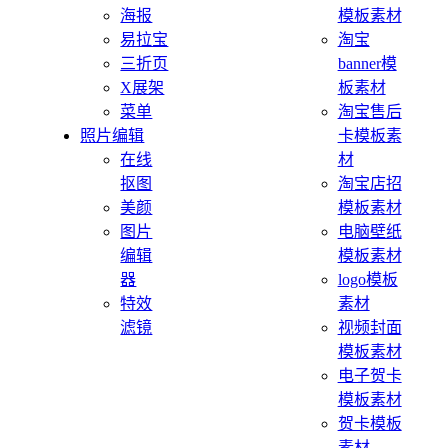
海报
模板素材
易拉宝
淘宝
三折页
banner模
X展架
板素材
菜单
淘宝售后
照片编辑
卡模板素
在线
材
抠图
淘宝店招
美颜
模板素材
图片
电脑壁纸
编辑
模板素材
器
logo模板
特效
素材
滤镜
视频封面
模板素材
电子贺卡
模板素材
贺卡模板
素材