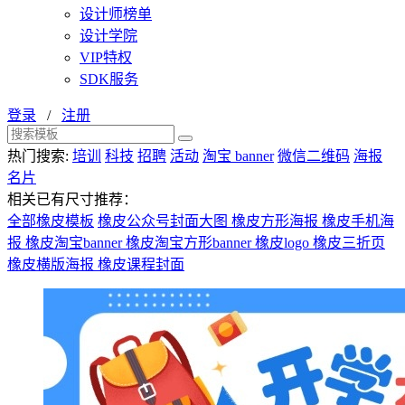
设计师榜单
设计学院
VIP特权
SDK服务
登录
/
注册
热门搜索:
培训
科技
招聘
活动
淘宝 banner
微信二维码
海报
名片
相关已有尺寸推荐：
全部橡皮模板
橡皮公众号封面大图
橡皮方形海报
橡皮手机海
报
橡皮淘宝banner
橡皮淘宝方形banner
橡皮logo
橡皮三折页
橡皮横版海报
橡皮课程封面