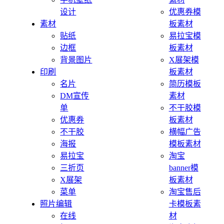
设计
优惠券模
素材
板素材
贴纸
易拉宝模
边框
板素材
背景图片
X展架模
印刷
板素材
名片
简历模板
DM宣传
素材
单
不干胶模
优惠券
板素材
不干胶
横幅广告
海报
模板素材
易拉宝
淘宝
三折页
banner模
X展架
板素材
菜单
淘宝售后
照片编辑
卡模板素
在线
材