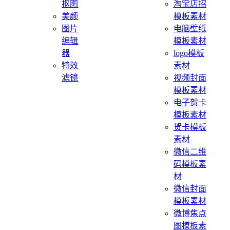
抠图
淘宝店招
美颜
模板素材
图片
电脑壁纸
编辑
模板素材
器
logo模板
特效
素材
滤镜
视频封面
模板素材
电子贺卡
模板素材
贺卡模板
素材
微信二维
码模板素
材
微信封面
模板素材
微博焦点
图模板素