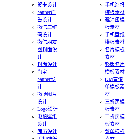
贺卡设计
手机海报
banner广
模板素材
告设计
邀请函模
微信二维
板素材
码设计
手机壁纸
微信朋友
模板素材
圈封面设
名片模板
计
素材
封面设计
竖版名片
淘宝
模板素材
banner设
DM宣传
计
单模板素
微博图片
材
设计
三折页模
Logo设计
板素材
电脑壁纸
二折页模
设计
板素材
简历设计
菜单模板
手机壁纸
素材