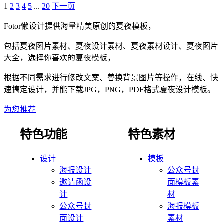
1
2
3
4
5
...
20
下一页
Fotor懒设计提供海量精美原创的
夏夜
模板，
包括
夏夜
图片素材、
夏夜
设计素材、
夏夜
素材设计、
夏夜
图片
大全，选择你喜欢的
夏夜
模板，
根据不同需求进行修改文案、替换背景图片等操作，在线、快
速搞定设计，并能下载JPG，PNG，PDF格式
夏夜
设计模板。
为您推荐
特色功能
特色素材
设计
模板
海报设计
公众号封
邀请函设
面模板素
计
材
公众号封
海报模板
面设计
素材