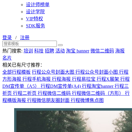
设计师榜单
设计学院
VIP特权
SDK服务
登录
/
注册
热门搜索:
培训
科技
招聘
活动
淘宝 banner
微信二维码
海报
名片
相关已有尺寸推荐：
全部行程模板
行程公众号封面大图
行程公众号封面小图
行程
方形海报
行程手机海报
行程海报
行程易拉宝
行程X展架
行程
DM宣传单（A5）
行程DM宣传单(A4)
行程淘宝banner
行程三
折页
行程二折页
行程微信二维码
行程微信二维码（方形）
行
程横版海报
行程微信朋友圈封面
行程微博焦点图