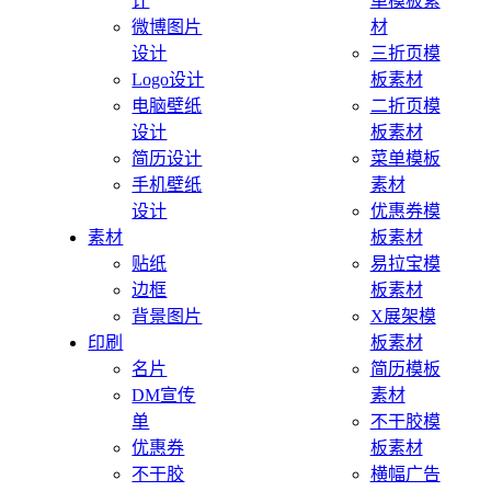
计
单模板素
微博图片
材
设计
三折页模
Logo设计
板素材
电脑壁纸
二折页模
设计
板素材
简历设计
菜单模板
手机壁纸
素材
设计
优惠券模
素材
板素材
贴纸
易拉宝模
边框
板素材
背景图片
X展架模
印刷
板素材
名片
简历模板
DM宣传
素材
单
不干胶模
优惠券
板素材
不干胶
横幅广告