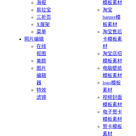
海报
模板素材
易拉宝
淘宝
三折页
banner模
X展架
板素材
菜单
淘宝售后
照片编辑
卡模板素
在线
材
抠图
淘宝店招
美颜
模板素材
图片
电脑壁纸
编辑
模板素材
器
logo模板
特效
素材
滤镜
视频封面
模板素材
电子贺卡
模板素材
贺卡模板
素材