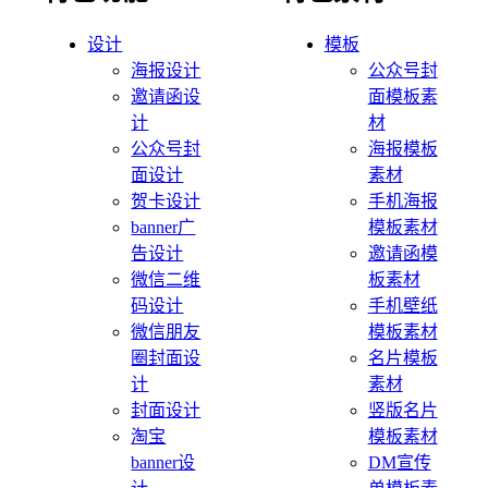
设计
模板
海报设计
公众号封
邀请函设
面模板素
计
材
公众号封
海报模板
面设计
素材
贺卡设计
手机海报
banner广
模板素材
告设计
邀请函模
微信二维
板素材
码设计
手机壁纸
微信朋友
模板素材
圈封面设
名片模板
计
素材
封面设计
竖版名片
淘宝
模板素材
banner设
DM宣传