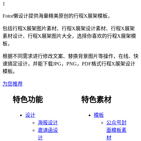
1
Fotor懒设计提供海量精美原创的
行程
X展架
模板，
包括
行程
X展架
图片素材、
行程
X展架
设计素材、
行程
X展架
素材设计、
行程
X展架
图片大全，选择你喜欢的
行程
X展架
模
板，
根据不同需求进行修改文案、替换背景图片等操作，在线、快
速搞定设计，并能下载JPG，PNG，PDF格式
行程
X展架
设计
模板。
为您推荐
特色功能
特色素材
设计
模板
海报设计
公众号封
邀请函设
面模板素
计
材