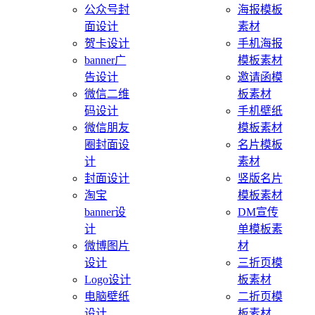
公众号封
海报模板
面设计
素材
贺卡设计
手机海报
banner广
模板素材
告设计
邀请函模
微信二维
板素材
码设计
手机壁纸
微信朋友
模板素材
圈封面设
名片模板
计
素材
封面设计
竖版名片
淘宝
模板素材
banner设
DM宣传
计
单模板素
微博图片
材
设计
三折页模
Logo设计
板素材
电脑壁纸
二折页模
设计
板素材