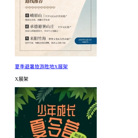
夏季避暑旅游胜地X展架
X展架