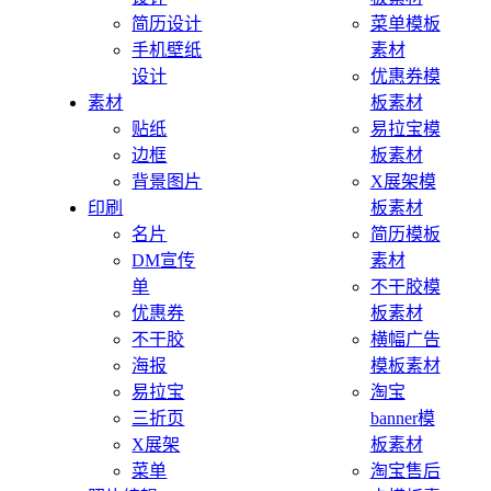
简历设计
菜单模板
手机壁纸
素材
设计
优惠券模
素材
板素材
贴纸
易拉宝模
边框
板素材
背景图片
X展架模
印刷
板素材
名片
简历模板
DM宣传
素材
单
不干胶模
优惠券
板素材
不干胶
横幅广告
海报
模板素材
易拉宝
淘宝
三折页
banner模
X展架
板素材
菜单
淘宝售后