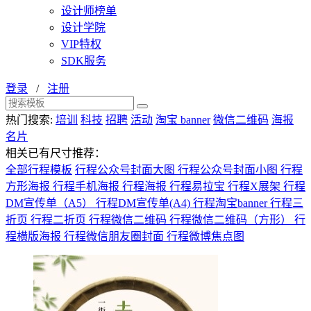
设计师榜单
设计学院
VIP特权
SDK服务
登录
/
注册
热门搜索:
培训
科技
招聘
活动
淘宝 banner
微信二维码
海报
名片
相关已有尺寸推荐：
全部行程模板
行程公众号封面大图
行程公众号封面小图
行程
方形海报
行程手机海报
行程海报
行程易拉宝
行程X展架
行程
DM宣传单（A5）
行程DM宣传单(A4)
行程淘宝banner
行程三
折页
行程二折页
行程微信二维码
行程微信二维码（方形）
行
程横版海报
行程微信朋友圈封面
行程微博焦点图