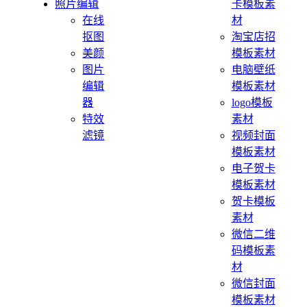
照片编辑
卡模板素
在线
材
抠图
淘宝店招
美颜
模板素材
图片
电脑壁纸
编辑
模板素材
器
logo模板
特效
素材
滤镜
视频封面
模板素材
电子贺卡
模板素材
贺卡模板
素材
微信二维
码模板素
材
微信封面
模板素材