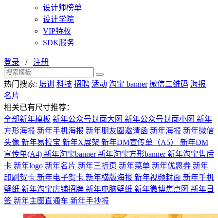
设计师榜单
设计学院
VIP特权
SDK服务
登录
/
注册
热门搜索:
培训
科技
招聘
活动
淘宝 banner
微信二维码
海报
名片
相关已有尺寸推荐：
全部新年模板
新年公众号封面大图
新年公众号封面小图
新年
方形海报
新年手机海报
新年朋友圈邀请函
新年海报
新年微信
头像
新年易拉宝
新年X展架
新年DM宣传单（A5）
新年DM
宣传单(A4)
新年淘宝banner
新年淘宝方形banner
新年淘宝售后
卡
新年logo
新年名片
新年三折页
新年菜单
新年优惠券
新年
印刷贺卡
新年电子贺卡
新年横版海报
新年视频封面
新年手机
壁纸
新年淘宝店铺招牌
新年电脑壁纸
新年微博焦点图
新年日
签
新年主图直通车
新年手抄报