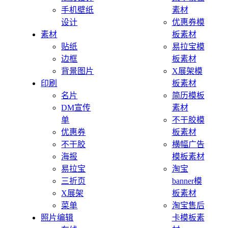
手机壁纸
素材
设计
优惠券模
素材
板素材
贴纸
易拉宝模
边框
板素材
背景图片
X展架模
印刷
板素材
名片
简历模板
DM宣传
素材
单
不干胶模
优惠券
板素材
不干胶
横幅广告
海报
模板素材
易拉宝
淘宝
三折页
banner模
X展架
板素材
菜单
淘宝售后
照片编辑
卡模板素