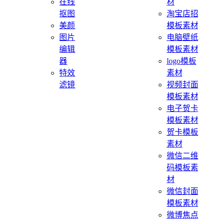
在线
材
抠图
淘宝店招
美颜
模板素材
图片
电脑壁纸
编辑
模板素材
器
logo模板
特效
素材
滤镜
视频封面
模板素材
电子贺卡
模板素材
贺卡模板
素材
微信二维
码模板素
材
微信封面
模板素材
微博焦点