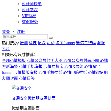
设计师榜单
设计学院
VIP特权
SDK服务
登录
/
注册
热门搜索:
培训
科技
招聘
活动
淘宝 banner
微信二维码
海报
名片
相关已有尺寸推荐：
全部心情模板
心情公众号封面大图
心情公众号封面小图
心情
方形海报
心情手机海报
心情易拉宝
心情X展架
心情淘宝
banner
心情横版海报
心情手机壁纸
心情电脑壁纸
心情微信朋
友圈封面
心情日签
交通安全微信朋友圈封面
微信朋友圈封面