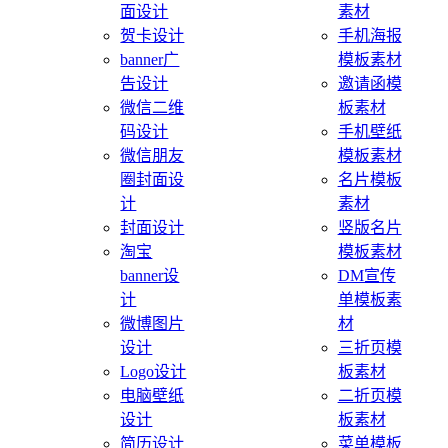
面设计
素材
贺卡设计
手机海报
banner广
模板素材
告设计
邀请函模
微信二维
板素材
码设计
手机壁纸
微信朋友
模板素材
圈封面设
名片模板
计
素材
封面设计
竖版名片
淘宝
模板素材
banner设
DM宣传
计
单模板素
微博图片
材
设计
三折页模
Logo设计
板素材
电脑壁纸
二折页模
设计
板素材
简历设计
菜单模板