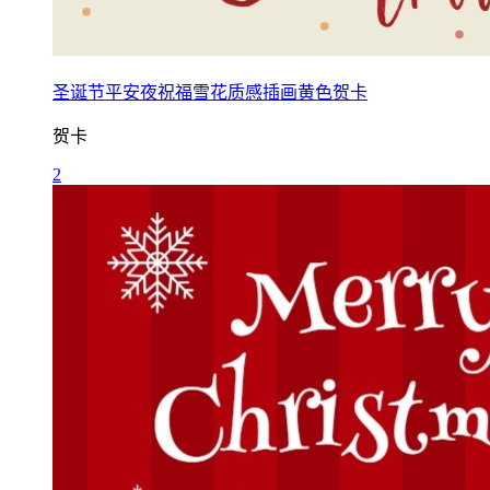
圣诞节平安夜祝福雪花质感插画黄色贺卡
贺卡
2