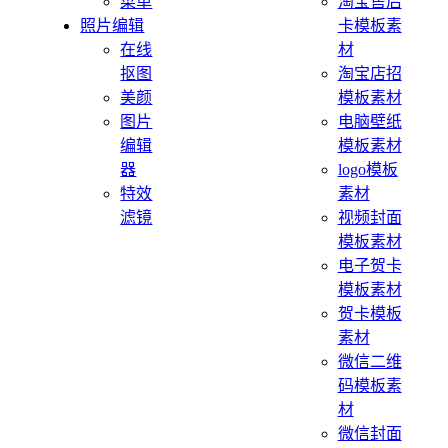
菜单
淘宝售后
照片编辑
卡模板素
在线
材
抠图
淘宝店招
美颜
模板素材
图片
电脑壁纸
编辑
模板素材
器
logo模板
特效
素材
滤镜
视频封面
模板素材
电子贺卡
模板素材
贺卡模板
素材
微信二维
码模板素
材
微信封面