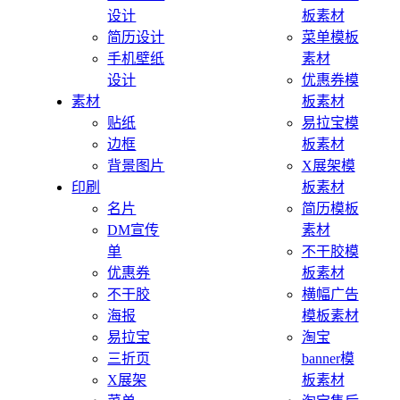
设计
板素材
简历设计
菜单模板
手机壁纸
素材
设计
优惠券模
素材
板素材
贴纸
易拉宝模
边框
板素材
背景图片
X展架模
印刷
板素材
名片
简历模板
DM宣传
素材
单
不干胶模
优惠券
板素材
不干胶
横幅广告
海报
模板素材
易拉宝
淘宝
三折页
banner模
X展架
板素材