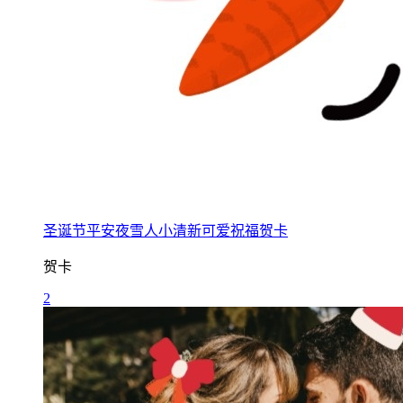
圣诞节平安夜雪人小清新可爱祝福贺卡
贺卡
2