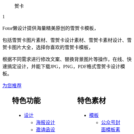
贺卡
1
Fotor懒设计提供海量精美原创的
雪
贺卡
模板，
包括
雪
贺卡
图片素材、
雪
贺卡
设计素材、
雪
贺卡
素材设计、
雪
贺卡
图片大全，选择你喜欢的
雪
贺卡
模板，
根据不同需求进行修改文案、替换背景图片等操作，在线、快
速搞定设计，并能下载JPG，PNG，PDF格式
雪
贺卡
设计模
板。
为您推荐
特色功能
特色素材
设计
模板
海报设计
公众号封
邀请函设
面模板素