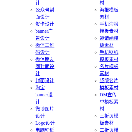
计
材
公众号封
海报模板
面设计
素材
贺卡设计
手机海报
banner广
模板素材
告设计
邀请函模
微信二维
板素材
码设计
手机壁纸
微信朋友
模板素材
圈封面设
名片模板
计
素材
封面设计
竖版名片
淘宝
模板素材
banner设
DM宣传
计
单模板素
微博图片
材
设计
三折页模
Logo设计
板素材
电脑壁纸
二折页模