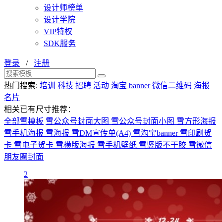
设计师榜单
设计学院
VIP特权
SDK服务
登录
/
注册
热门搜索:
培训
科技
招聘
活动
淘宝 banner
微信二维码
海报
名片
相关已有尺寸推荐：
全部雪模板
雪公众号封面大图
雪公众号封面小图
雪方形海报
雪手机海报
雪海报
雪DM宣传单(A4)
雪淘宝banner
雪印刷贺
卡
雪电子贺卡
雪横版海报
雪手机壁纸
雪竖版不干胶
雪微信
朋友圈封面
2