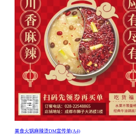
美食火锅麻辣烫DM宣传单(A4)