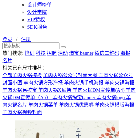
设计师榜单
设计学院
VIP特权
SDK服务
登录
/
注册
热门搜索:
培训
科技
招聘
活动
淘宝 banner
微信二维码
海报
名片
相关已有尺寸推荐：
全部羊肉火锅模板
羊肉火锅公众号封面大图
羊肉火锅公众号
封面小图
羊肉火锅方形海报
羊肉火锅手机海报
羊肉火锅海报
羊肉火锅易拉宝
羊肉火锅X展架
羊肉火锅DM宣传单(A4)
羊肉
火锅DM宣传单（A5）
羊肉火锅淘宝banner
羊肉火锅logo
羊
肉火锅名片
羊肉火锅菜单
羊肉火锅优惠券
羊肉火锅横版海报
羊肉火锅视频封面