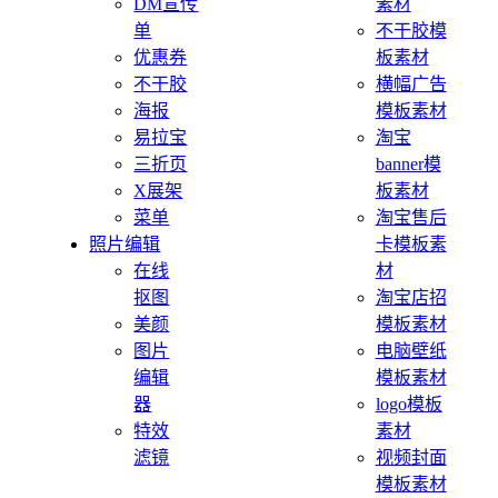
DM宣传
素材
单
不干胶模
优惠券
板素材
不干胶
横幅广告
海报
模板素材
易拉宝
淘宝
三折页
banner模
X展架
板素材
菜单
淘宝售后
照片编辑
卡模板素
在线
材
抠图
淘宝店招
美颜
模板素材
图片
电脑壁纸
编辑
模板素材
器
logo模板
特效
素材
滤镜
视频封面
模板素材