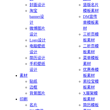
封面设计
竖版名片
淘宝
模板素材
banner设
DM宣传
计
单模板素
微博图片
材
设计
三折页模
Logo设计
板素材
电脑壁纸
二折页模
设计
板素材
简历设计
菜单模板
手机壁纸
素材
设计
优惠券模
素材
板素材
贴纸
易拉宝模
边框
板素材
背景图片
X展架模
印刷
板素材
名片
简历模板