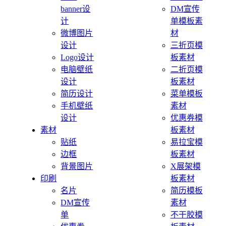
banner设
DM宣传
计
单模板素
微博图片
材
设计
三折页模
Logo设计
板素材
电脑壁纸
二折页模
设计
板素材
简历设计
菜单模板
手机壁纸
素材
设计
优惠券模
素材
板素材
贴纸
易拉宝模
边框
板素材
背景图片
X展架模
印刷
板素材
名片
简历模板
DM宣传
素材
单
不干胶模