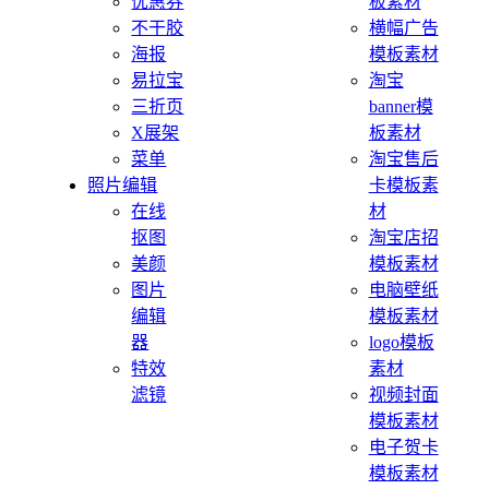
优惠券
板素材
不干胶
横幅广告
海报
模板素材
易拉宝
淘宝
三折页
banner模
X展架
板素材
菜单
淘宝售后
照片编辑
卡模板素
在线
材
抠图
淘宝店招
美颜
模板素材
图片
电脑壁纸
编辑
模板素材
器
logo模板
特效
素材
滤镜
视频封面
模板素材
电子贺卡
模板素材