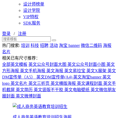
设计师榜单
设计学院
VIP特权
SDK服务
登录
/
注册
热门搜索:
培训
科技
招聘
活动
淘宝 banner
微信二维码
海报
名片
相关已有尺寸推荐：
全部英文模板
英文公众号封面大图
英文公众号封面小图
英文
方形海报
英文手机海报
英文海报
英文易拉宝
英文X展架
英文
DM宣传单（A5）
英文DM宣传单(A4)
英文淘宝banner
英文
logo
英文名片
英文三折页
英文横版海报
英文课程封面
英文手
机截屏
英文简历
英文竖版不干胶
英文电脑壁纸
英文微信朋友
圈封面
英文微博封面
成人商务英语教育培训招生海报