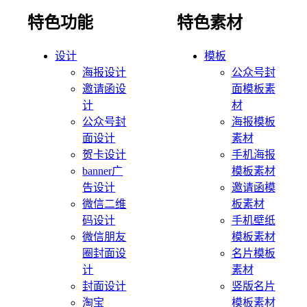
特色功能
特色素材
设计
模板
海报设计
公众号封
邀请函设
面模板素
计
材
公众号封
海报模板
面设计
素材
贺卡设计
手机海报
banner广
模板素材
告设计
邀请函模
微信二维
板素材
码设计
手机壁纸
微信朋友
模板素材
圈封面设
名片模板
计
素材
封面设计
竖版名片
淘宝
模板素材