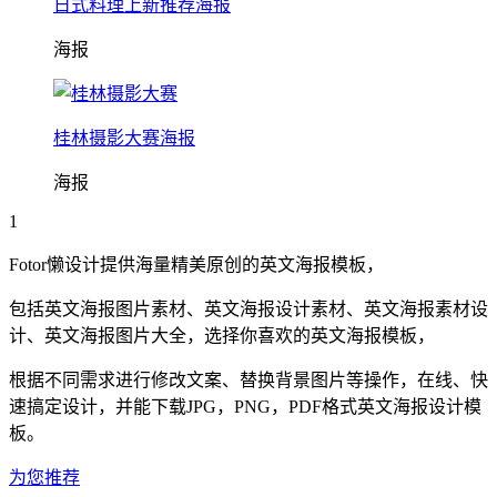
日式料理上新推荐海报
海报
桂林摄影大赛海报
海报
1
Fotor懒设计提供海量精美原创的
英文
海报
模板，
包括
英文
海报
图片素材、
英文
海报
设计素材、
英文
海报
素材设
计、
英文
海报
图片大全，选择你喜欢的
英文
海报
模板，
根据不同需求进行修改文案、替换背景图片等操作，在线、快
速搞定设计，并能下载JPG，PNG，PDF格式
英文
海报
设计模
板。
为您推荐