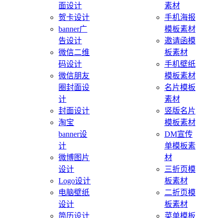
面设计
素材
贺卡设计
手机海报
banner广
模板素材
告设计
邀请函模
微信二维
板素材
码设计
手机壁纸
微信朋友
模板素材
圈封面设
名片模板
计
素材
封面设计
竖版名片
淘宝
模板素材
banner设
DM宣传
计
单模板素
微博图片
材
设计
三折页模
Logo设计
板素材
电脑壁纸
二折页模
设计
板素材
简历设计
菜单模板