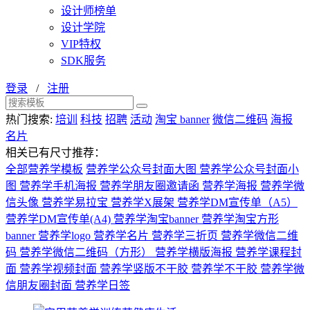
设计师榜单
设计学院
VIP特权
SDK服务
登录
/
注册
热门搜索:
培训
科技
招聘
活动
淘宝 banner
微信二维码
海报
名片
相关已有尺寸推荐：
全部营养学模板
营养学公众号封面大图
营养学公众号封面小
图
营养学手机海报
营养学朋友圈邀请函
营养学海报
营养学微
信头像
营养学易拉宝
营养学X展架
营养学DM宣传单（A5）
营养学DM宣传单(A4)
营养学淘宝banner
营养学淘宝方形
banner
营养学logo
营养学名片
营养学三折页
营养学微信二维
码
营养学微信二维码（方形）
营养学横版海报
营养学课程封
面
营养学视频封面
营养学竖版不干胶
营养学不干胶
营养学微
信朋友圈封面
营养学日签