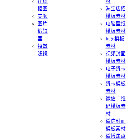
在线
材
抠图
淘宝店招
美颜
模板素材
图片
电脑壁纸
编辑
模板素材
器
logo模板
特效
素材
滤镜
视频封面
模板素材
电子贺卡
模板素材
贺卡模板
素材
微信二维
码模板素
材
微信封面
模板素材
微博焦点