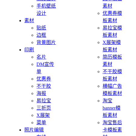
手机壁纸
素材
设计
优惠券模
素材
板素材
贴纸
易拉宝模
边框
板素材
背景图片
X展架模
印刷
板素材
名片
简历模板
DM宣传
素材
单
不干胶模
优惠券
板素材
不干胶
横幅广告
海报
模板素材
易拉宝
淘宝
三折页
banner模
X展架
板素材
菜单
淘宝售后
照片编辑
卡模板素