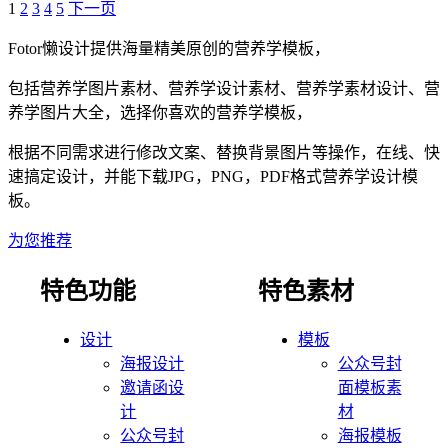
1
2
3
4
5
下一页
Fotor懒设计提供海量精美原创的
营养学
模板，
包括
营养学
图片素材、
营养学
设计素材、
营养学
素材设计、
营
养学
图片大全，选择你喜欢的
营养学
模板，
根据不同需求进行修改文案、替换背景图片等操作，在线、快
速搞定设计，并能下载JPG，PNG，PDF格式
营养学
设计模
板。
为您推荐
特色功能
特色素材
设计
模板
海报设计
公众号封
邀请函设
面模板素
计
材
公众号封
海报模板