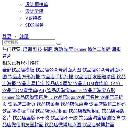
设计师榜单
设计学院
VIP特权
SDK服务
登录
/
注册
热门搜索:
培训
科技
招聘
活动
淘宝 banner
微信二维码
海报
名片
相关已有尺寸推荐：
全部饮品店模板
饮品店公众号封面大图
饮品店公众号封面小
图
饮品店方形海报
饮品店手机海报
饮品店朋友圈邀请函
饮品
店海报
饮品店易拉宝
饮品店X展架
饮品店DM宣传单（A5）
饮品店DM宣传单(A4)
饮品店淘宝banner
饮品店淘宝方形
banner
饮品店淘宝售后卡
饮品店logo
饮品店名片
饮品店三折
页
饮品店二折页
饮品店菜单
饮品店优惠券
饮品店微信二维码
饮品店横版海报
饮品店课程封面
饮品店视频封面
饮品店竖版
名片
饮品店竖版不干胶
饮品店不干胶
饮品店淘宝店铺招牌
饮
品店微信朋友圈封面
饮品店微博焦点图
饮品店微博封面