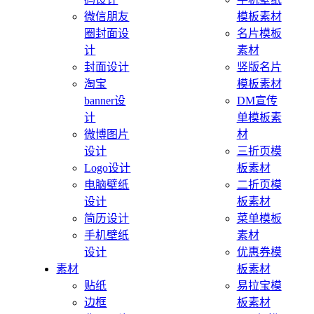
微信朋友
模板素材
圈封面设
名片模板
计
素材
封面设计
竖版名片
淘宝
模板素材
banner设
DM宣传
计
单模板素
微博图片
材
设计
三折页模
Logo设计
板素材
电脑壁纸
二折页模
设计
板素材
简历设计
菜单模板
手机壁纸
素材
设计
优惠券模
素材
板素材
贴纸
易拉宝模
边框
板素材