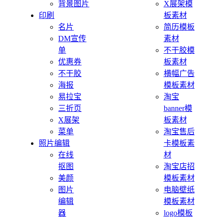
背景图片
X展架模
印刷
板素材
名片
简历模板
DM宣传
素材
单
不干胶模
优惠券
板素材
不干胶
横幅广告
海报
模板素材
易拉宝
淘宝
三折页
banner模
X展架
板素材
菜单
淘宝售后
照片编辑
卡模板素
在线
材
抠图
淘宝店招
美颜
模板素材
图片
电脑壁纸
编辑
模板素材
器
logo模板