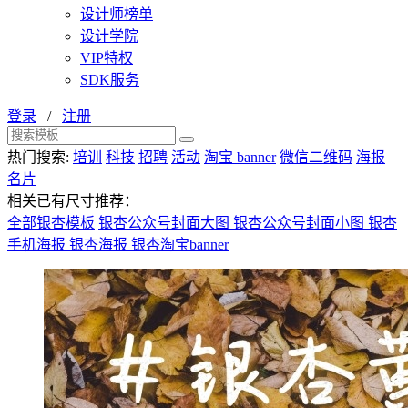
设计师榜单
设计学院
VIP特权
SDK服务
登录
/
注册
热门搜索:
培训
科技
招聘
活动
淘宝 banner
微信二维码
海报
名片
相关已有尺寸推荐：
全部银杏模板
银杏公众号封面大图
银杏公众号封面小图
银杏
手机海报
银杏海报
银杏淘宝banner